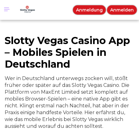
Anmeldung
Anmelden
Slotty Vegas Casino App
– Mobiles Spielen in
Deutschland
Wer in Deutschland unterwegs zocken will, stößt
früher oder später auf das Slotty Vegas Casino. Die
Plattform von MaxEnt Limited setzt komplett auf
mobiles Browser-Spielen – eine native App gibt es
nicht. Klingt erstmal nach Nachteil, hat aber in der
Praxis einige handfeste Vorteile. Hier erfährst du,
wie das mobile Erlebnis bei Slotty Vegas wirklich
aussieht und worauf du achten solltest.