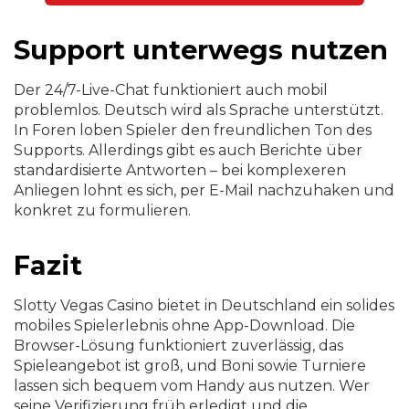
Support unterwegs nutzen
Der 24/7-Live-Chat funktioniert auch mobil
problemlos. Deutsch wird als Sprache unterstützt.
In Foren loben Spieler den freundlichen Ton des
Supports. Allerdings gibt es auch Berichte über
standardisierte Antworten – bei komplexeren
Anliegen lohnt es sich, per E-Mail nachzuhaken und
konkret zu formulieren.
Fazit
Slotty Vegas Casino
bietet in Deutschland ein solides
mobiles Spielerlebnis ohne App-Download. Die
Browser-Lösung funktioniert zuverlässig, das
Spieleangebot ist groß, und Boni sowie Turniere
lassen sich bequem vom Handy aus nutzen. Wer
seine Verifizierung früh erledigt und die