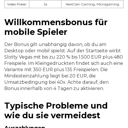
Video Poker
Ja
NextGen Gaming, Microgaming
Willkommensbonus für
mobile Spieler
Der Bonus gilt unabhängig davon, ob du am
Desktop oder mobil spielst. Auf der Startseite wirbt
Slotty Vegas mit bis zu 220 % bis 1.500 EUR plus 480
Freispiele. Im Kleingedruckten findet sich auch eine
Variante mit 350 EUR plus 135 Freispielen. Die
Mindesteinzahlung liegt bei 20 EUR, die
Umsatzbedingung bei 40x. Achte darauf, den
Bonus innerhalb von 4 Tagen zu aktivieren.
Typische Probleme und
wie du sie vermeidest