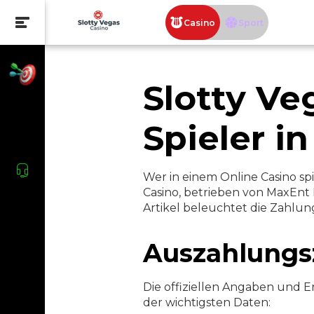
Casino
Sport
Slotty Ve
Spieler i
Wer in einem Online Casino spi
Casino, betrieben von MaxEnt L
Artikel beleuchtet die Zahlun
Auszahlungsz
Die offiziellen Angaben und 
der wichtigsten Daten: