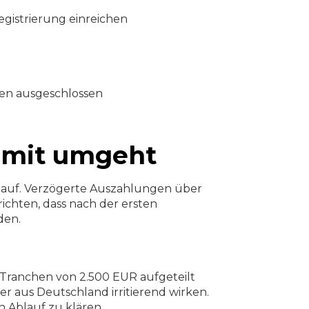
gistrierung einreichen
en ausgeschlossen
amit umgeht
 auf. Verzögerte Auszahlungen über
chten, dass nach der ersten
den.
 Tranchen von 2.500 EUR aufgeteilt
er aus Deutschland irritierend wirken.
 Ablauf zu klären.