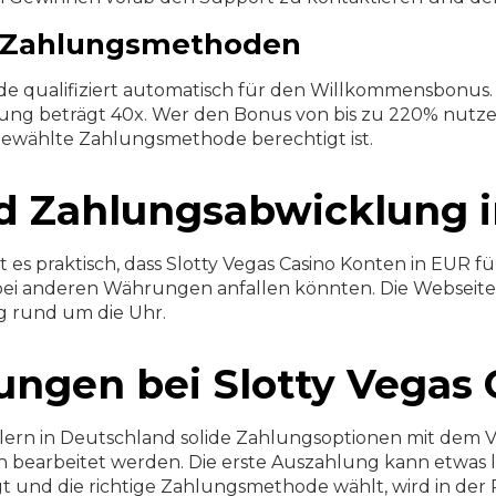
 Zahlungsmethoden
e qualifiziert automatisch für den Willkommensbonus. D
ng beträgt 40x. Wer den Bonus von bis zu 220% nutzen
ewählte Zahlungsmethode berechtigt ist.
 Zahlungsabwicklung 
t es praktisch, dass
Slotty Vegas Casino
Konten in EUR füh
 anderen Währungen anfallen könnten. Die Webseite i
g rund um die Uhr.
lungen bei Slotty Vegas 
ielern in Deutschland solide Zahlungsoptionen mit dem 
n bearbeitet werden. Die erste Auszahlung kann etwas 
digt und die richtige Zahlungsmethode wählt, wird in d