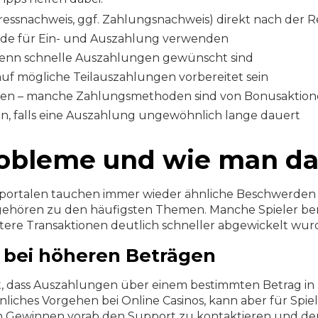
ssnachweis, ggf. Zahlungsnachweis) direkt nach der Re
de für Ein- und Auszahlung verwenden
wenn schnelle Auszahlungen gewünscht sind
uf mögliche Teilauszahlungen vorbereitet sein
n – manche Zahlungsmethoden sind von Bonusaktion
n, falls eine Auszahlung ungewöhnlich lange dauert
obleme und wie man d
portalen tauchen immer wieder ähnliche Beschwerden
ehören zu den häufigsten Themen. Manche Spieler beri
tere Transaktionen deutlich schneller abgewickelt wur
 bei höheren Beträgen
t, dass Auszahlungen über einem bestimmten Betrag in
liches Vorgehen bei Online Casinos, kann aber für Spiel
ren Gewinnen vorab den Support zu kontaktieren und den