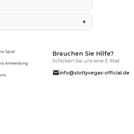
nnerhalb weniger Stunden bearbeitet
Spielerberichten teils noch
ers praktisch ist. Dadurch entfallen
die Webseite auf Deutsch
no Spiel
Brauchen Sie Hilfe?
Schicken Sie uns eine E-Mail
ino Anmeldung
info@slottyvegas-official.de
uns