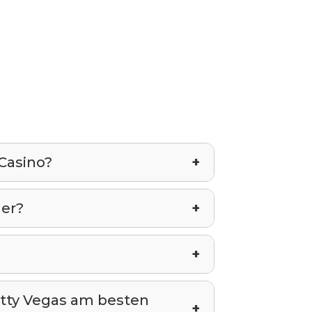
 Casino?
 bearbeitet, können aber in
ls von Auszahlungszeiten zwischen
ger?
urchgeführt werden muss. Spieler
gsnachweis einreichen. Es
m Verzögerungen zu vermeiden.
 Allerdings berichten einige Spieler,
n. Bei größeren Gewinnen empfiehlt
otty Vegas am besten